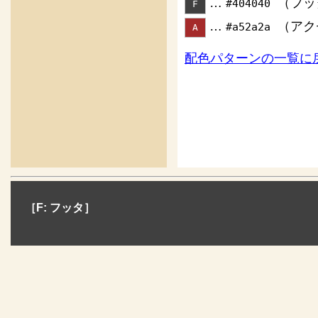
…
（フッ
#404040
F
…
（アク
#a52a2a
A
配色パターンの一覧に
［F: フッタ］