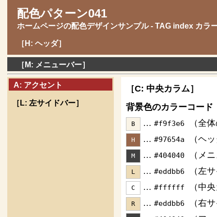
配色パターン041
ホームページの配色デザインサンプル - TAG index カ
［H: ヘッダ］
［M: メニューバー］
A: アクセント
［C: 中央カラム］
［L: 左サイドバー］
背景色のカラーコード
…
（全体
#f9f3e6
B
…
（ヘッ
#97654a
H
…
（メニ
#404040
M
…
（左サ
#eddbb6
L
…
（中央
#ffffff
C
…
（右サ
#eddbb6
R