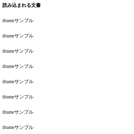
読み込まれる文書
iframeサンプル
iframeサンプル
iframeサンプル
iframeサンプル
iframeサンプル
iframeサンプル
iframeサンプル
iframeサンプル