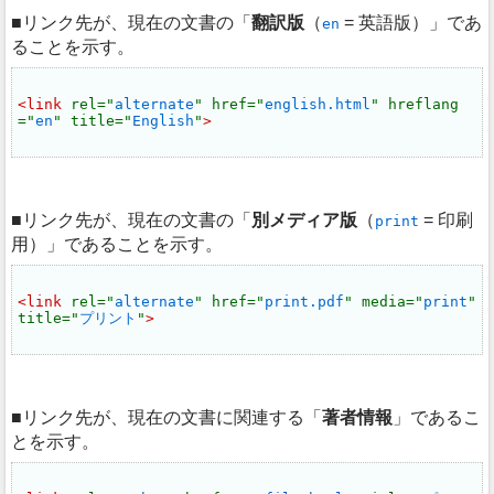
リンク先が、現在の文書の
翻訳版
（
= 英語版）
であ
en
ることを示す。
<link 
rel="
alternate
" href="
english.html
" hreflang
="
en
" title="
English
"
>
リンク先が、現在の文書の
別メディア版
（
= 印刷
print
用）
であることを示す。
<link 
rel="
alternate
" href="
print.pdf
" media="
print
" 
title="
プリント
"
>
リンク先が、現在の文書に関連する
著者情報
であるこ
とを示す。