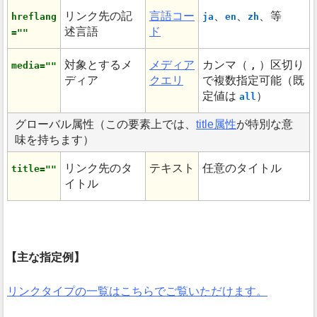
リンク先の記
言語コー
、
、
、等
hreflang
ja
en
zh
述言語
ド
=""
対象とするメ
メディア
カンマ（
）区切り
media=""
,
ディア
クエリ
で複数指定可能（既
定値は
）
all
グローバル属性（この要素上では、
title属性
が特別な意
味を持ちます）
リンク先のタ
テキスト
任意のタイトル
title=""
イトル
主な指定例
リンクタイプの一覧はこちらでご覧いただけます。