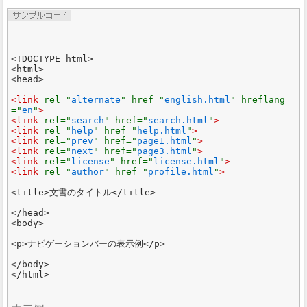
<!DOCTYPE html>

<html>

<head>

<link 
rel="
alternate
" href="
english.html
" hreflang
="
en
"
>

<link 
rel="
search
" href="
search.html
"
>

<link 
rel="
help
" href="
help.html
"
>

<link 
rel="
prev
" href="
page1.html
"
>

<link 
rel="
next
" href="
page3.html
"
>

<link 
rel="
license
" href="
license.html
"
>

<link 
rel="
author
" href="
profile.html
"
>
<title>文書のタイトル</title>

</head>

<body>

<p>ナビゲーションバーの表示例</p>

</body>
