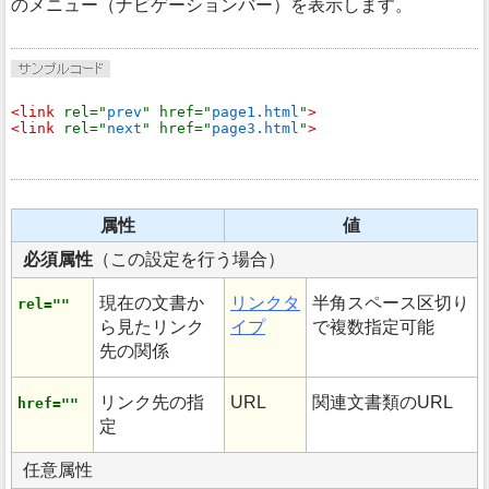
のメニュー（ナビゲーションバー）を表示します。
<link 
rel="
prev
" href="
page1.html
"
>

<link 
rel="
next
" href="
page3.html
"
>
属性
値
必須属性
（この設定を行う場合）
現在の文書か
リンクタ
半角スペース区切り
rel=""
ら見たリンク
イプ
で複数指定可能
先の関係
リンク先の指
URL
関連文書類のURL
href=""
定
任意属性