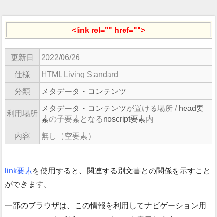
<link rel="" href="">
更新日
2022/06/26
仕様
HTML Living Standard
分類
メタデータ・コンテンツ
メタデータ・コンテンツ
が置ける場所 /
head要
利用場所
素
の子要素となる
noscript要素
内
内容
無し（空要素）
link要素
を使用すると、関連する別文書との関係を示すこと
ができます。
一部のブラウザは、この情報を利用してナビゲーション用