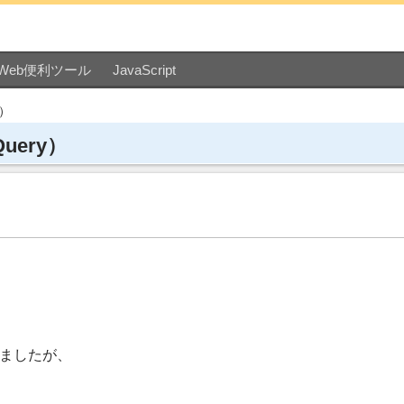
Web便利ツール
JavaScript
）
ery）
りましたが、