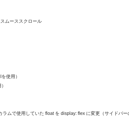
にスムーススクロール
APIを使用）
用）
横並びカラムで使用していた float を display: flex に変