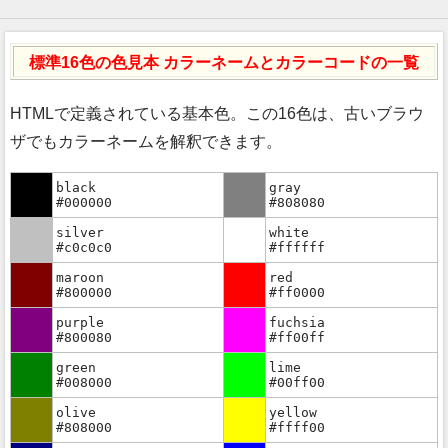
標準16色の色見本 カラーネームとカラーコードの一覧
HTMLで定義されている基本色。この16色は、古いブラウ
ザでもカラーネームを解釈できます。
black
gray
#000000
#808080
silver
white
#c0c0c0
#ffffff
maroon
red
#800000
#ff0000
purple
fuchsia
#800080
#ff00ff
green
lime
#008000
#00ff00
olive
yellow
#808000
#ffff00