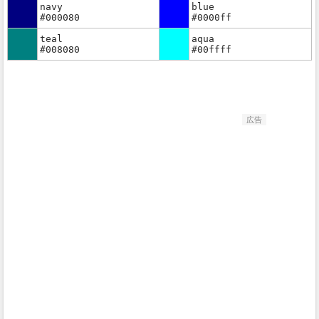
navy
blue
#000080
#0000ff
teal
aqua
#008080
#00ffff
広告