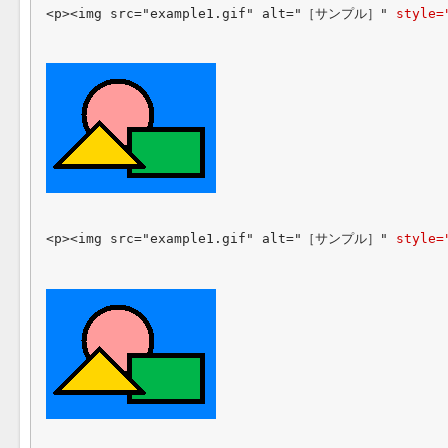
<p><img src="example1.gif" alt="［サンプル］" 
style=
<p><img src="example1.gif" alt="［サンプル］" 
style=