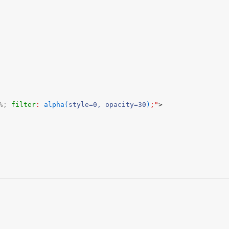
%;
filter
: 
alpha(
style=0, opacity=30
)
;"
>
