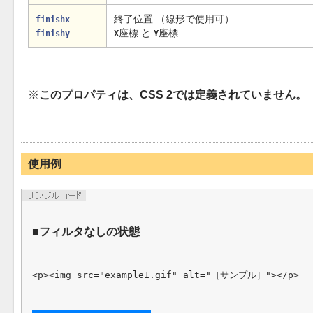
終了位置 （線形で使用可）
finishx
座標 と
座標
finishy
X
Y
このプロパティは、CSS 2では定義されていません。
使用例
フィルタなしの状態
<p><img src="example1.gif" alt="［サンプル］"></p>