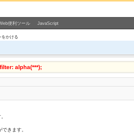
Web便利ツール
JavaScript
ンをかける
filter: alpha(***);
す。
ができます。