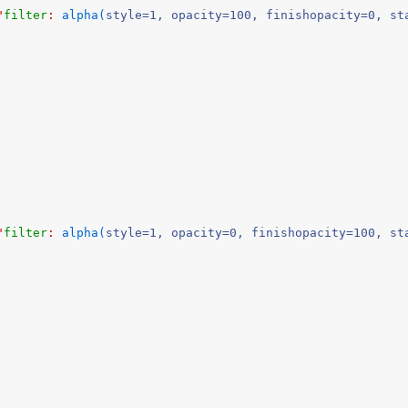
"
filter
: 
alpha(
style=1, opacity=100, finishopacity=0, st
"
filter
: 
alpha(
style=1, opacity=0, finishopacity=100, st