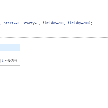
, startx=0, starty=0, finishx=200, finishy=200
)
;

｜
= 長方形
3