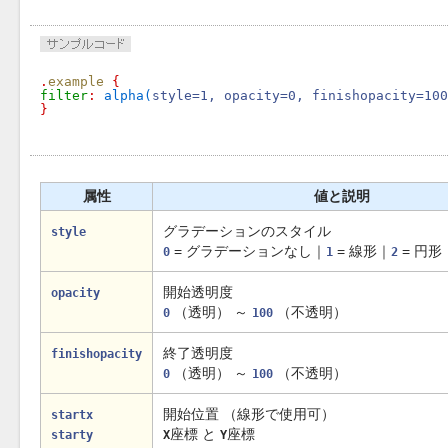
.
example
filter
: 
alpha(
style=1, opacity=0, finishopacity=100
}
属性
値と説明
グラデーションのスタイル
style
= グラデーションなし｜
= 線形｜
= 円形
0
1
2
開始透明度
opacity
（透明） ～
（不透明）
0
100
終了透明度
finishopacity
（透明） ～
（不透明）
0
100
開始位置 （線形で使用可）
startx
座標 と
座標
starty
X
Y