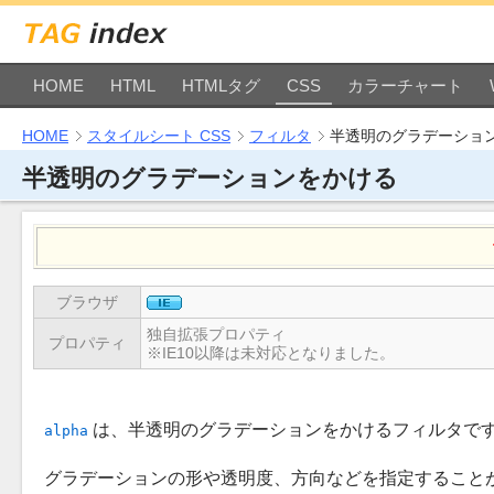
HOME
HTML
HTMLタグ
CSS
カラーチャート
HOME
スタイルシート CSS
フィルタ
半透明のグラデーショ
半透明のグラデーションをかける
ブラウザ
独自拡張プロパティ
プロパティ
IE10以降は未対応となりました。
は、半透明のグラデーションをかけるフィルタで
alpha
グラデーションの形や透明度、方向などを指定すること