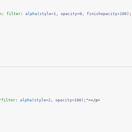
m;
filter
: 
alpha(
style=1, opacity=0, finishopacity=100
)
;
"
filter
: 
alpha(
style=2, opacity=100
)
;"
></p>