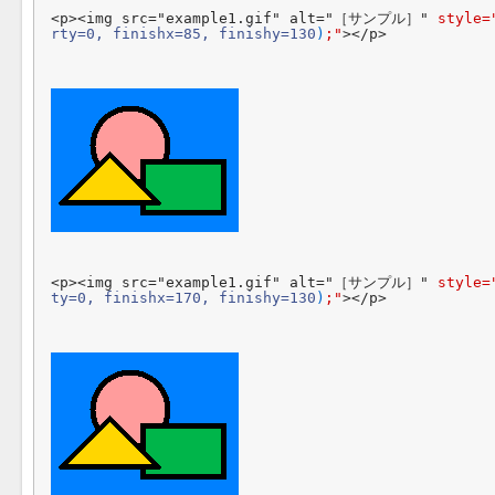
<p><img src="example1.gif" alt="［サンプル］" 
style=
rty=0, finishx=85, finishy=130
)
;"
></p>
<p><img src="example1.gif" alt="［サンプル］" 
style=
ty=0, finishx=170, finishy=130
)
;"
></p>