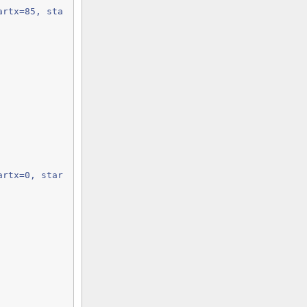
artx=85, sta
artx=0, star