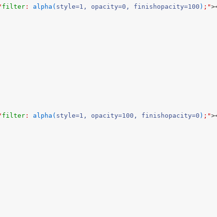
"
filter
: 
alpha(
style=1, opacity=0, finishopacity=100
)
;"
>
"
filter
: 
alpha(
style=1, opacity=100, finishopacity=0
)
;"
>