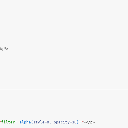
;">

"
filter
: 
alpha(
style=0, opacity=30
)
;"
></p>