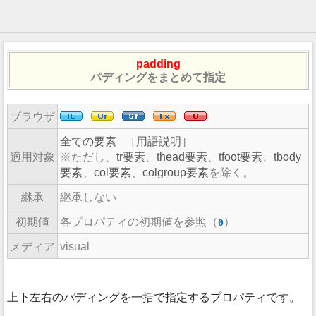
padding
パディングをまとめて指定
ブラウザ
全ての要素
［
用語説明
］
適用対象
ただし、
tr要素
、
thead要素
、
tfoot要素
、
tbody
要素
、
col要素
、
colgroup要素
を除く。
継承
継承しない
初期値
各プロパティの初期値を参照（
）
0
メディア
visual
上下左右のパディングを一括で指定するプロパティです。