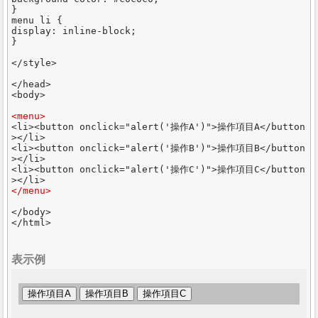
}

menu li {

display: inline-block;

}

</style>

</head>

<body>

<menu>
<li><button onclick="alert('操作A')">操作項目A</button
></li>

<li><button onclick="alert('操作B')">操作項目B</button
></li>

<li><button onclick="alert('操作C')">操作項目C</button
</menu>
</body>

表示例
操作項目A
操作項目B
操作項目C