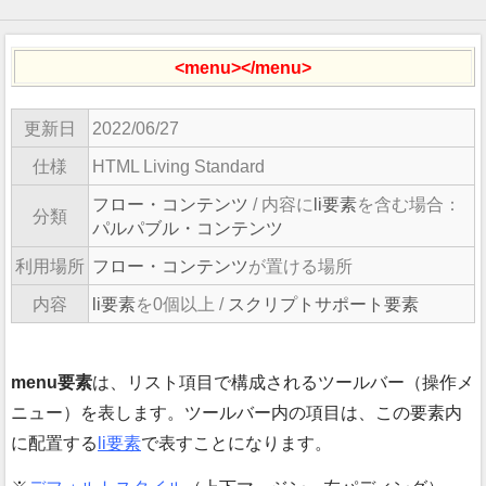
<menu></menu>
更新日
2022/06/27
仕様
HTML Living Standard
フロー・コンテンツ
/ 内容に
li要素
を含む場合：
分類
パルパブル・コンテンツ
利用場所
フロー・コンテンツ
が置ける場所
内容
li要素
を0個以上 /
スクリプトサポート要素
menu要素
は、リスト項目で構成されるツールバー（操作メ
ニュー）を表します。ツールバー内の項目は、この要素内
に配置する
li要素
で表すことになります。