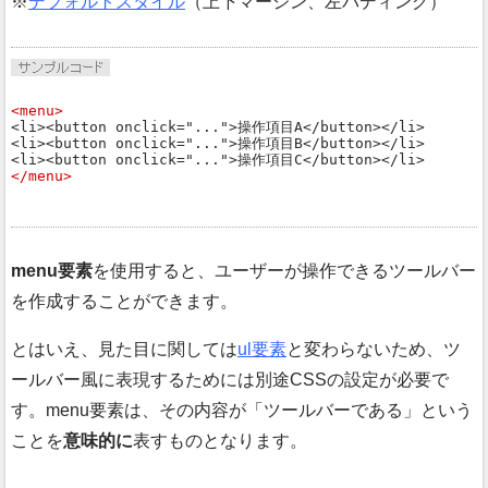
デフォルトスタイル
（上下マージン、左パディング）
<menu>
<li><button onclick="...">操作項目A</button></li>

<li><button onclick="...">操作項目B</button></li>

</menu>
menu要素
を使用すると、ユーザーが操作できるツールバー
を作成することができます。
とはいえ、見た目に関しては
ul要素
と変わらないため、ツ
ールバー風に表現するためには別途CSSの設定が必要で
す。menu要素は、その内容が
ツールバーである
という
ことを
意味的に
表すものとなります。