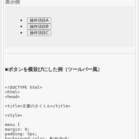
表示例
操作項目A
操作項目B
操作項目C
ボタンを横並びにした例（ツールバー風）
<!DOCTYPE html>

<html>

<head>

<title>文書のタイトル</title>

<style>

menu {

margin: 0;

padding: 5px;

background-color: #c0c0c0;
