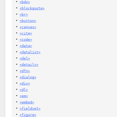
<bdo>
<blockquote>
<br>
<button>
<canvas>
<cite>
<code>
<data>
<datalist>
<del>
<details>
<dfn>
<dialog>
<div>
<dl>
<em>
<embed>
<fieldset>
<figure>