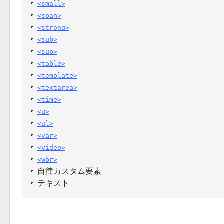
<small>
<span>
<strong>
<sub>
<sup>
<table>
<template>
<textarea>
<time>
<u>
<ul>
<var>
<video>
<wbr>
自律カスタム要素
テキスト