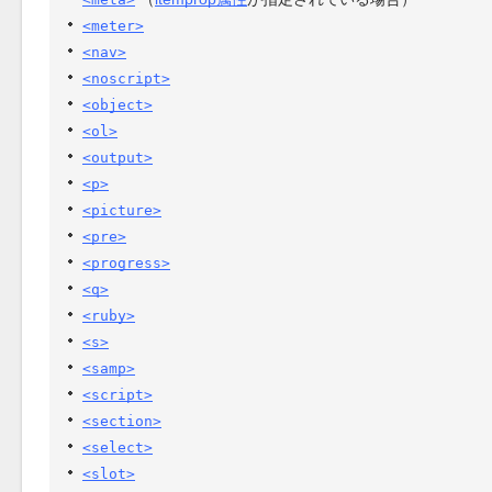
<meter>
<nav>
<noscript>
<object>
<ol>
<output>
<p>
<picture>
<pre>
<progress>
<q>
<ruby>
<s>
<samp>
<script>
<section>
<select>
<slot>