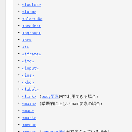
<footer>
<form>
-
<h1>
<h6>
<header>
<hgroup>
<hr>
<i>
<iframe>
<img>
<input>
<ins>
<kbd>
<label>
（
body要素
内で利用できる場合）
<link>
（階層的に正しいmain要素の場合）
<main>
<map>
<mark>
<menu>
（
itemprop属性
が指定されている場合）
<meta>