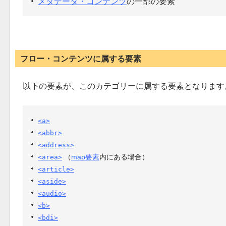
メタデータ・コンテンツ
の一部の要素
フロー・コンテンツに属する要素
以下の要素が、このカテゴリーに属する要素となります
<a>
<abbr>
<address>
（
map要素
内にある場合）
<area>
<article>
<aside>
<audio>
<b>
<bdi>