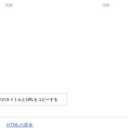
広告
広告
ジのタイトルとURLをコピーする
HTMLの基本