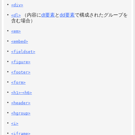
<div>
（内容に
dt要素
と
dd要素
で構成されたグループを
<dl>
含む場合）
<em>
<embed>
<fieldset>
<figure>
<footer>
<form>
-
<h1>
<h6>
<header>
<hgroup>
<i>
<iframe>