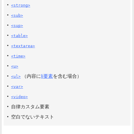
<strong>
<sub>
<sup>
<table>
<textarea>
<time>
<u>
（内容に
li要素
を含む場合）
<ul>
<var>
<video>
自律カスタム要素
空白でないテキスト