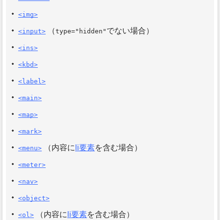
<img>
（
でない場合）
<input>
type="hidden"
<ins>
<kbd>
<label>
<main>
<map>
<mark>
（内容に
li要素
を含む場合）
<menu>
<meter>
<nav>
<object>
（内容に
li要素
を含む場合）
<ol>