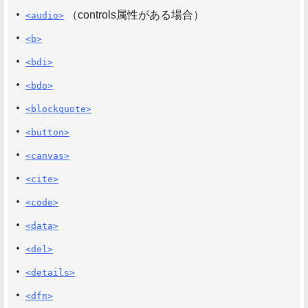
（controls属性がある場合）
<audio>
<b>
<bdi>
<bdo>
<blockquote>
<button>
<canvas>
<cite>
<code>
<data>
<del>
<details>
<dfn>