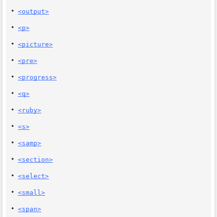
<output>
<p>
<picture>
<pre>
<progress>
<q>
<ruby>
<s>
<samp>
<section>
<select>
<small>
<span>