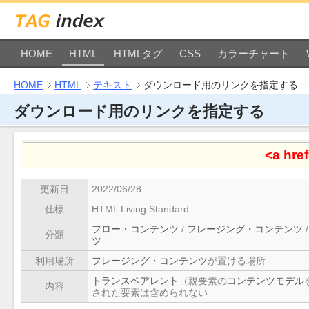
HOME
HTML
HTMLタグ
CSS
カラーチャート
HOME
HTML
テキスト
ダウンロード用のリンクを指定する
ダウンロード用のリンクを指定する
<a hre
更新日
2022/06/28
仕様
HTML Living Standard
フロー・コンテンツ
/
フレージング・コンテンツ
分類
ツ
利用場所
フレージング・コンテンツ
が置ける場所
トランスペアレント
（親要素の
コンテンツモデル
内容
された要素は含められない