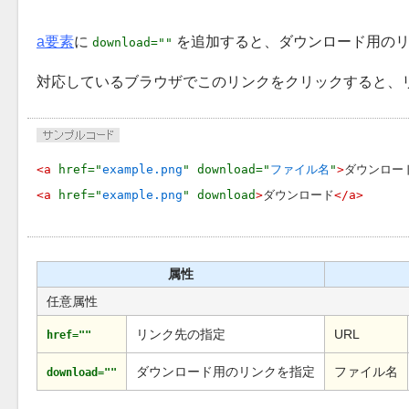
a要素
に
を追加すると、ダウンロード用のリ
download=""
対応しているブラウザでこのリンクをクリックすると、
<a 
href="
example.png
" download="
ファイル名
"
>
ダウンロー
<a 
href="
example.png
" download
>
ダウンロード
</a>
属性
任意属性
リンク先の指定
URL
href=""
ダウンロード用のリンクを指定
ファイル名
download=""