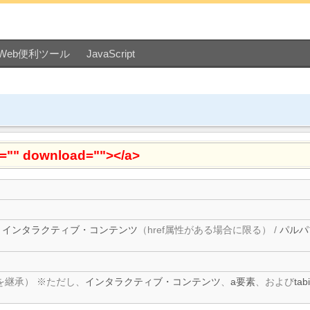
Web便利ツール
JavaScript
f="" download=""></a>
/
インタラクティブ・コンテンツ
（href属性がある場合に限る） /
パルパ
を継承）
ただし、
インタラクティブ・コンテンツ
、
a要素
、および
ta