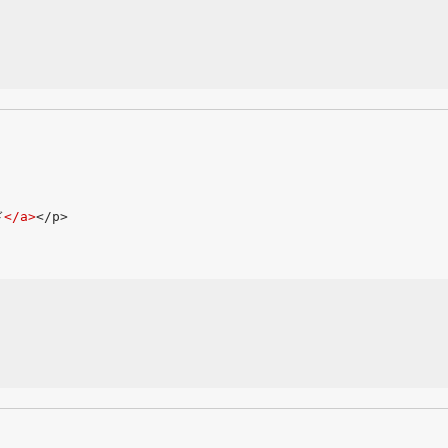
ド
</a>