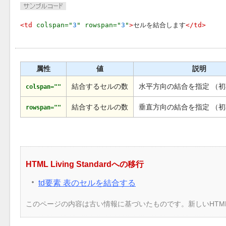
<td 
colspan="
3
" rowspan="
3
"
>
セルを結合します
</td>
属性
値
説明
結合するセルの数
水平方向の結合を指定 （
colspan=""
結合するセルの数
垂直方向の結合を指定 （
rowspan=""
HTML Living Standardへの移行
td要素 表のセルを結合する
このページの内容は古い情報に基づいたものです。新しいHTM