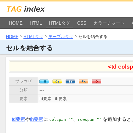
HOME
HTML
HTMLタグ
CSS
カラーチャート
HOME
HTMLタグ
テーブルタグ
セルを結合する
セルを結合する
<td cols
ブラウザ
分類
---
要素
td要素
th要素
td要素
や
th要素
に
、
を追加すると
colspan=""
rowspan=""