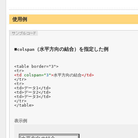
使用例
（水平方向の結合）を指定した例
colspan
<table border="3">

<td 
colspan="
3
"
>
水平方向の結合
</td>
</tr>

<tr>

<td>データ1</td>

<td>データ2</td>

<td>データ3</td>

</tr>

表示例