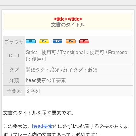
<title></title>
文書のタイトル
ブラウザ
Strict：
使用可
/ Transitional：
使用可
/ Framese
DTD
t：
使用可
タグ
開始タグ：必須 / 終了タグ：必須
分類
head要素
の子要素
子要素
文字列
文書のタイトルを示す要素です。
この要素は、
head要素
内に必ず1つ配置する必要がありま
す（フレーム内の文書であっても必須です）。