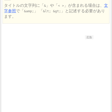
タイトルの文字列に
や
が含まれる場合は、
文
&
< >
字参照
で
と記述する必要があり
&amp;
&lt; &gt;
ます。
広告