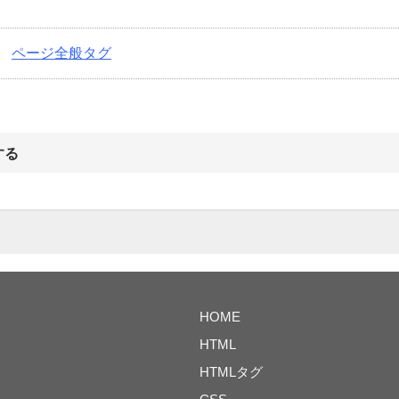
ページ全般タグ
する
HOME
HTML
HTMLタグ