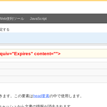
Web便利ツール
JavaScript
定する
equiv="Expires" content="">
きます。この要素は
head要素
の中で使用します。
キャッシュから文書の情報が消去されます。