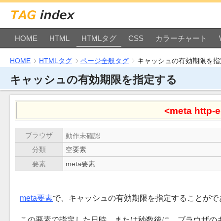
HOME
HTML
HTMLタグ
CSS
カラーチャート
HOME
HTMLタグ
ページ全般タグ
キャッシュの有効期限を指
キャッシュの有効期限を指定する
<meta http-
ブラウザ
動作未確認
分類
空要素
要素
meta要素
meta要素
で、キャッシュの有効期限を指定することがで
この要素で指定した日時、または秒数後に、ブラウザの