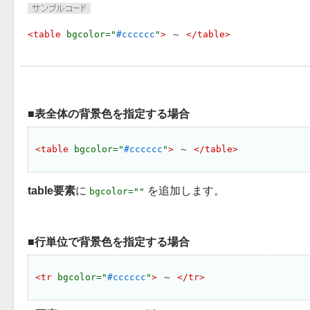
<table 
bgcolor="
#cccccc
"
>
 ～ 
</table>
表全体の背景色を指定する場合
<table 
bgcolor="
#cccccc
"
>
 ～ 
</table>
table要素
に
を追加します。
bgcolor=""
行単位で背景色を指定する場合
<tr 
bgcolor="
#cccccc
"
>
 ～ 
</tr>