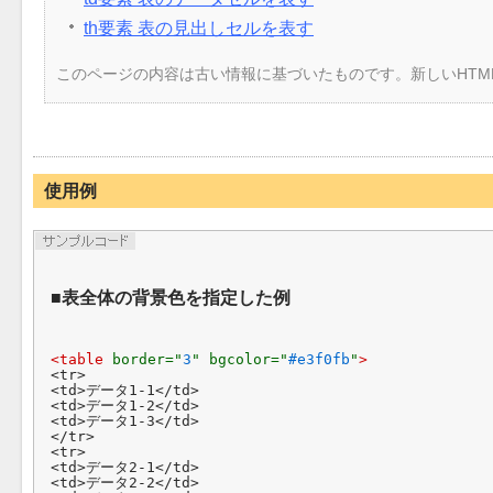
th要素 表の見出しセルを表す
このページの内容は古い情報に基づいたものです。新しいHTM
使用例
表全体の背景色を指定した例
<table 
border="
3
" bgcolor="
#e3f0fb
"
>
<tr>

<td>データ1-1</td>

<td>データ1-2</td>

<td>データ1-3</td>

</tr>

<tr>

<td>データ2-1</td>

<td>データ2-2</td>
