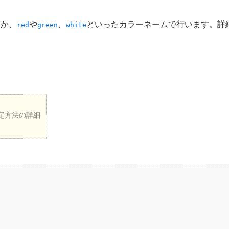
ドか、
や
、
といったカラーネームで行います。詳
red
green
white
定方法の詳細