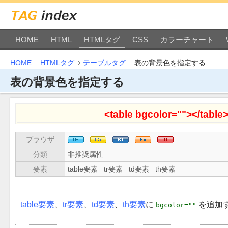
HOME
HTML
HTMLタグ
CSS
カラーチャート
HOME
HTMLタグ
テーブルタグ
表の背景色を指定する
表の背景色を指定する
<table bgcolor=""></table>
ブラウザ
分類
非推奨属性
要素
table要素
tr要素
td要素
th要素
table要素
、
tr要素
、
td要素
、
th要素
に
を追加
bgcolor=""