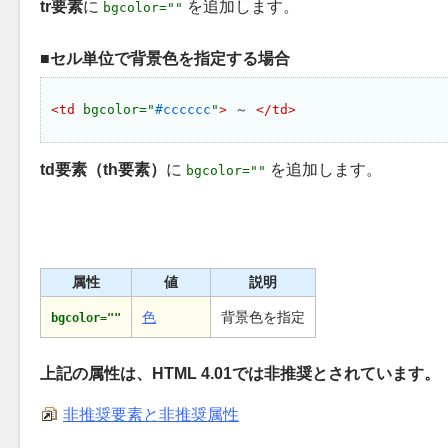
tr要素
に
を追加します。
bgcolor=""
セル単位で背景色を指定する場合
<td 
bgcolor="
#cccccc
"
>
 ～ 
</td>
td要素（th要素）
に
を追加します。
bgcolor=""
属性
値
説明
色
背景色を指定
bgcolor=""
上記の属性は、HTML 4.01では非推奨とされています。
非推奨要素と非推奨属性