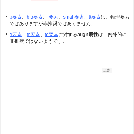
b要素
、
big要素
、
i要素
、
small要素
、
tt要素
は、物理要素
ではありますが非推奨ではありません。
tr要素
、
th要素
、
td要素
に対する
align属性
は、例外的に
非推奨ではないようです。
広告