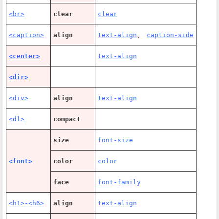
<br>
clear
clear
、
<caption>
align
text-align
caption-side
<center>
text-align
<dir>
<div>
align
text-align
<dl>
compact
size
font-size
<font>
color
color
face
font-family
<h1>-<h6>
align
text-align