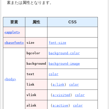
素または属性となります。
要素
属性
CSS
<applet>
<basefont>
size
font-size
bgcolor
background-color
background
background-image
text
color
<body>
（
）
link
a:link
color
（
）
vlink
a:visited
color
（
）
alink
a:active
color