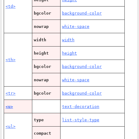
<td>
bgcolor
background-color
nowrap
white-space
width
width
height
height
<th>
bgcolor
background-color
nowrap
white-space
<tr>
bgcolor
background-color
<u>
text-decoration
type
list-style-type
<ul>
compact