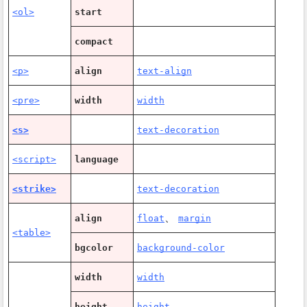
<ol>
start
compact
<p>
align
text-align
<pre>
width
width
<s>
text-decoration
<script>
language
<strike>
text-decoration
、
align
float
margin
<table>
bgcolor
background-color
width
width
height
height