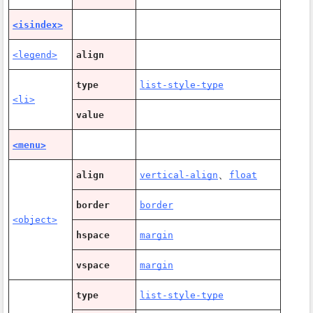
<isindex>
<legend>
align
type
list-style-type
<li>
value
<menu>
、
align
vertical-align
float
border
border
<object>
hspace
margin
vspace
margin
type
list-style-type