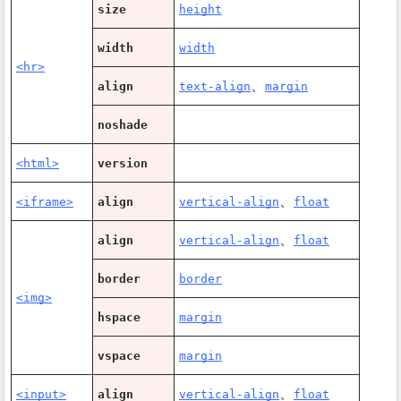
size
height
width
width
<hr>
、
align
text-align
margin
noshade
<html>
version
、
<iframe>
align
vertical-align
float
、
align
vertical-align
float
border
border
<img>
hspace
margin
vspace
margin
、
<input>
align
vertical-align
float