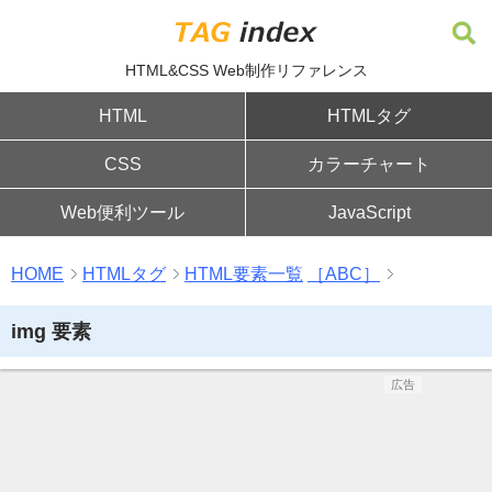
HTML&CSS Web制作リファレンス
HTML
HTMLタグ
CSS
カラーチャート
Web便利ツール
JavaScript
HOME
HTMLタグ
HTML要素一覧
［ABC］
img 要素
広告