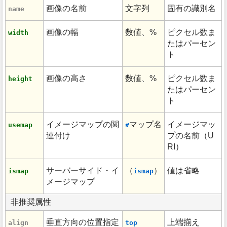
画像の名前
文字列
固有の識別名
name
画像の幅
数値、%
ピクセル数ま
width
たはパーセン
ト
画像の高さ
数値、%
ピクセル数ま
height
たはパーセン
ト
イメージマップの関
マップ名
イメージマッ
usemap
#
連付け
プの名前（U
RI）
サーバーサイド・イ
（
）
値は省略
ismap
ismap
メージマップ
非推奨属性
垂直方向の位置指定
上端揃え
align
top