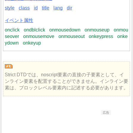
style
class
id
title
lang
dir
イベント属性
onclick
ondblclick
onmousedown
onmouseup
onmou
seover
onmousemove
onmouseout
onkeypress
onke
ydown
onkeyup
Strict DTDでは、noscript要素の直接の子要素として、イ
ンライン要素を配置することができません。インライン要
素は、ブロックレベル要素内に記述する必要があります。
広告