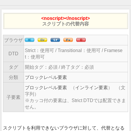
<noscript></noscript>
スクリプトの代替内容
ブラウザ
Strict：
使用可
/ Transitional：
使用可
/ Framese
DTD
t：
使用可
タグ
開始タグ：必須 / 終了タグ：必須
分類
ブロックレベル要素
ブロックレベル要素
（
インライン要素
）
（文
字列）
子要素
カッコ付の要素は、Strict DTDでは配置できま
せん。
スクリプトを利用できないブラウザに対して、代替となる