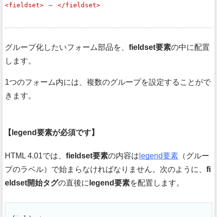
<fieldset>
 ～ 
</fieldset>
グループ化したいフォーム部品を、
fieldset要素
の中に配置
します。
1つのフォーム内には、複数のグループを設定することがで
きます。
legend要素が必須です
HTML 4.01では、
fieldset要素
の内容は
legend要素
（グルー
プのラベル）で始まらなければなりません。次のように、
fi
eldset開始タグ
の直後に
legend要素
を配置します。