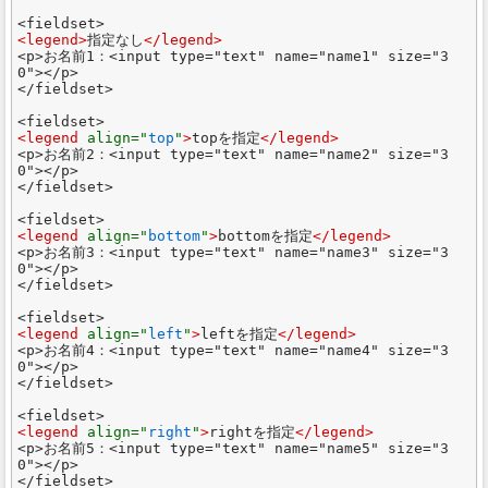
<legend>
指定なし
</legend>
<p>お名前1：<input type="text" name="name1" size="3
0"></p>

</fieldset>

<legend 
align="
top
"
>
topを指定
</legend>
<p>お名前2：<input type="text" name="name2" size="3
0"></p>

</fieldset>

<legend 
align="
bottom
"
>
bottomを指定
</legend>
<p>お名前3：<input type="text" name="name3" size="3
0"></p>

</fieldset>

<legend 
align="
left
"
>
leftを指定
</legend>
<p>お名前4：<input type="text" name="name4" size="3
0"></p>

</fieldset>

<legend 
align="
right
"
>
rightを指定
</legend>
<p>お名前5：<input type="text" name="name5" size="3
0"></p>

</fieldset>
